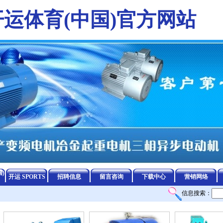
开运体育(中国)官方网站
)
开运 SPORTS
招聘信息
留言咨询
下载中心
营销网络
信息搜索：