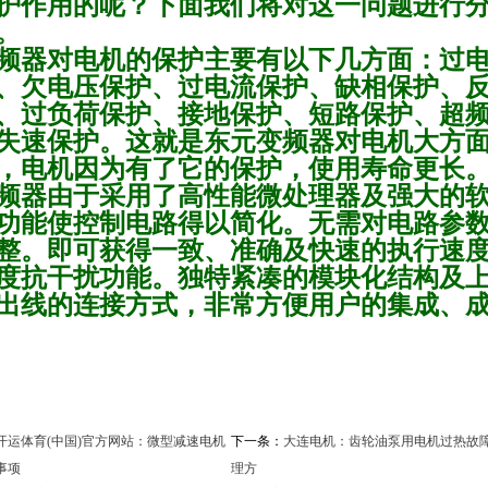
护作用的呢？下面我们将对这一问题进行
。
器对电机的保护主要有以下几方面：过
、欠电压保护、过电流保护、缺相保护、
、过负荷保护、接地保护、短路保护、超
失速保护。这就是东元变频器对电机大方
，电机因为有了它的保护，使用寿命更长
器由于采用了高性能微处理器及强大的
功能使控制电路得以简化。无需对电路参
整。即可获得一致、准确及快速的执行速
度抗干扰功能。独特紧凑的模块化结构及
出线的连接方式，非常方便用户的集成、
开运体育(中国)官方网站：微型减速电机
下一条：
大连电机：齿轮油泵用电机过热故
事项
理方