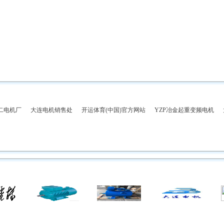
二电机厂
大连电机销售处
开运体育(中国)官方网站
YZP冶金起重变频电机