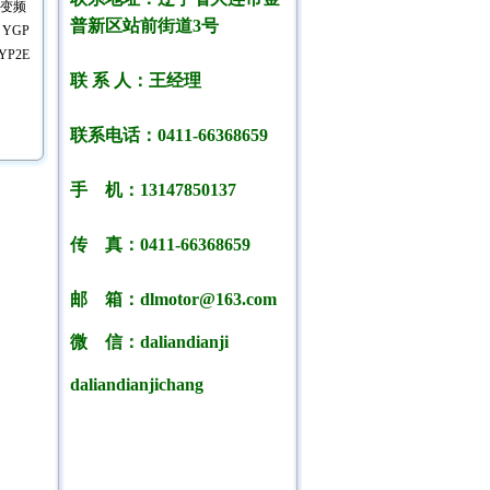
P变频
普新区站前街道3号
YGP
P2E
联 系 人：王经理
联系电话：0411-66368659
手 机：13147850137
传 真：
0411-66368659
邮 箱：dlmotor@163.com
微 信：daliandianji
daliandianjichang
收录查询