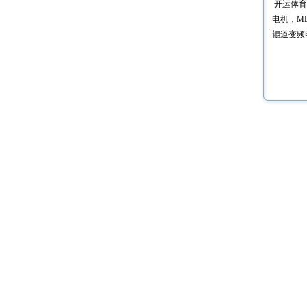
开运体育(
电机，M
辊道变频