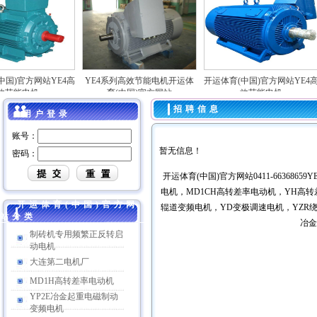
)官方网站YE4高
YE4系列高效节能电机开运体
开运体育(中国)官方网站YE4高
节能电机
育(中国)官方网站
效节能电机
招聘信息
用户登录
账号：
暂无信息！
密码：
开运体育(中国)官方网站0411-663686
电机，MD1CH高转差率电动机，YH高转
开运体育(中国)官方网
辊道变频电机，YD变极调速电机，YZR绕
站分类
冶金
制砖机专用频繁正反转启
动电机
大连第二电机厂
MD1H高转差率电动机
YP2E冶金起重电磁制动
变频电机