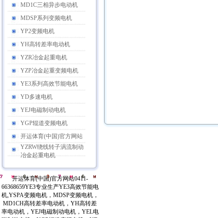
MD1C三相异步电动机
MDSP系列变频电机
YP2变频电机
YH高转差率电动机
YZR冶金起重电机
YZP冶金起重变频电机
YE3系列高效节能电机
YD多速电机
YEJ电磁制动电机
YGP辊道变频电机
开运体育(中国)官方网站
YZRW绕线转子涡流制动
冶金起重电机
开运体育(中国)官方网站0411-
66368659YE3专业生产YE3高效节能电
机,YSPA变频电机，MDSP变频电机，
MD1CH高转差率电动机，YH高转差
率电动机，YEJ电磁制动电机，YEL电