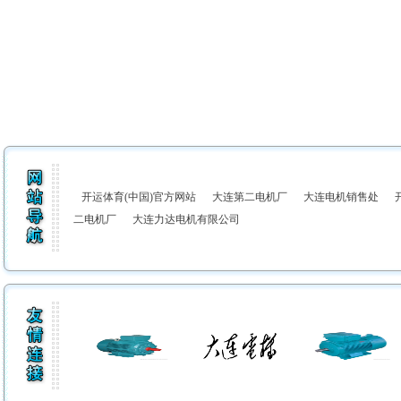
开运体育(中国)官方网站
大连第二电机厂
大连电机销售处
二电机厂
大连力达电机有限公司