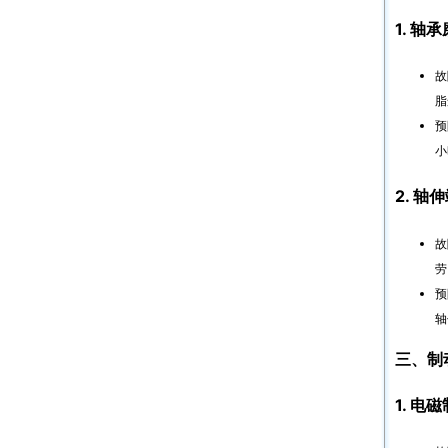
1. 轴
故
脂
预
小
2. 
故
劳
预
轴
三、制
1. 