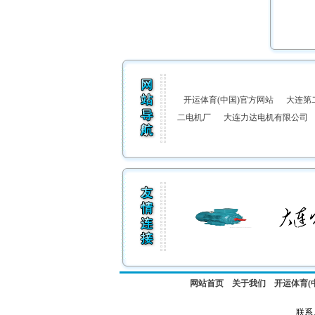
开运体育(中国)官方网站
大连第
二电机厂
大连力达电机有限公司
网站首页
关于我们
开运体育(
联系人