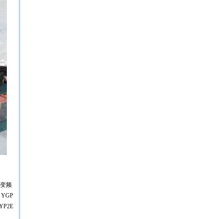
P变频
YGP
P2E