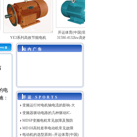
开运体育(中国)官方网站YE2
制砖机专用频繁正反转
YE3系列高效节能电机
315M-4132kw高效节能三相异
运体育(中国)官方
步电动机
站内广告
站
的电
施：
开运 SPORTS
变频运行对电机轴电流的影响-大
变频器驱动电路的几种驱动IC-
MDSP变频电机常见故障及预防
MD1H高转差率电动机常见故障
电动机的选型原则--开运体育(中国)