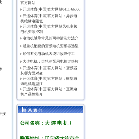
化；
官方网站
开运体育(中国)官方网站0411-66368
开运体育(中国)官方网站：异步电
）；
机绝缘电阻低
开运体育(中国)官方网站风机变频
电机变频控制
电动机轴承常见的两种清洗方法介
起重机配套的变频电机变频器选型
）；
如何避免电动机因绕组故障停工-
大连电机：齿轮油泵用电机过热故
开运体育(中国)官方网站：变频器
率
从哪方面对变
开运体育(中国)官方网站：微型减
速电机选型注
开运体育(中国)官方网站：直流电
机产品性能介
联系我们
件接
公司名称：大 连 电 机 厂
联系地址：辽宁省大连市金