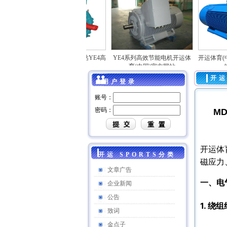
开运体育(中国)官方网站YE4高
YE4系列高效节能电机开运体
开运体育(中国)官
效节能电机
育(中国)官方网站
效节能
开运
用户登录
账号：
密码：
M
开运体
开运 SPORTS分类
磁应力
文章广告
一、电
企业新闻
公告
1. 绕
致词
金点子