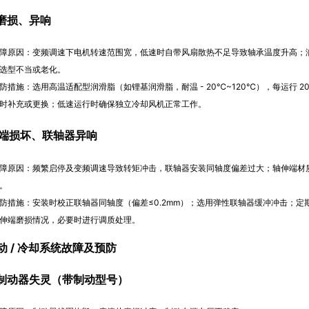
承磨损、异响
障原因：变频调速下电机转速范围宽，低速时自带风扇散热不足导致轴承温度升高；
选型不当或老化。
防措施：选用高温适配型润滑脂（如锂基润滑脂，耐温 - 20℃~120℃），每运行 20
时补充或更换；低速运行时确保独立冷却风机正常工作。
轴伸端损坏、联轴器异响
障原因：频繁启停及变频调速导致转矩冲击，联轴器安装同轴度偏差过大；轴伸端材
。
防措施：安装时校正联轴器同轴度（偏差≤0.2mm）；选用弹性联轴器缓冲冲击；定
伸端磨损情况，必要时进行调质处理。
动 / 冷却系统故障及预防
电磁制动器失灵（带制动型号）