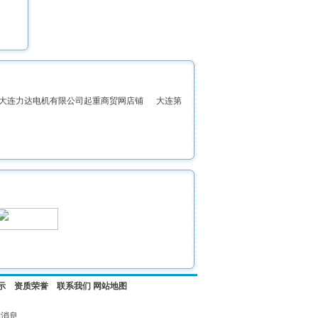
大连力达电机有限公司起重商贸网店铺
大连第
示
资质荣誉
联系我们
网站地图