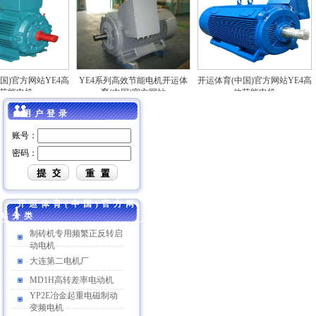
官方网站YE4高
YE4系列高效节能电机开运体
开运体育(中国)官方网站YE4高
能电机
育(中国)官方网站
效节能电机
用户登录
账号：
密码：
开运体育(中国)官方网
站分类
制砖机专用频繁正反转启
动电机
大连第二电机厂
MD1H高转差率电动机
YP2E冶金起重电磁制动
变频电机