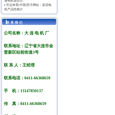
速电机选型注
开运体育(中国)官方网站：直流电
机产品性能介
联系我们
公司名称：大 连 电 机 厂
联系地址：辽宁省大连市金
普新区站前街道3号
联 系 人：王经理
联系电话：0411-66368659
手 机：13147850137
传 真：
0411-66368659