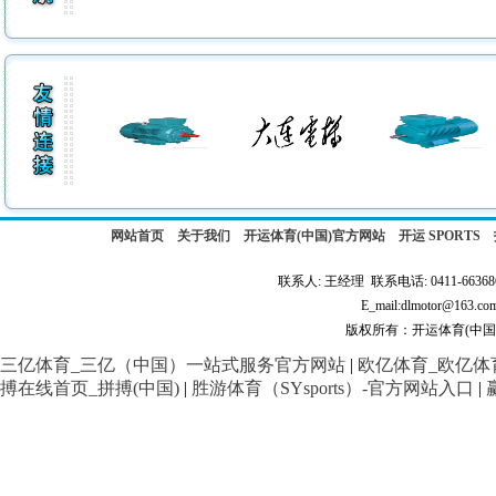
网站首页
关于我们
开运体育(中国)官方网站
开运 SPORTS
联系人: 王经理 联系电话: 0411-66368
E_mail:dlmotor
版权所有：开运体育(中
三亿体育_三亿（中国）一站式服务官方网站
|
欧亿体育_欧亿体育
搏在线首页_拼搏(中国)
|
胜游体育（SYsports）-官方网站入口
|