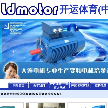
开运体育(
开运体育(中国)
网站首页
关于我们
开运 SPORTS
招聘信息
官方网站
�����ǣ�2026��8��10�� ����һ